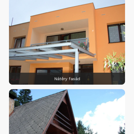
Nátěry fasád