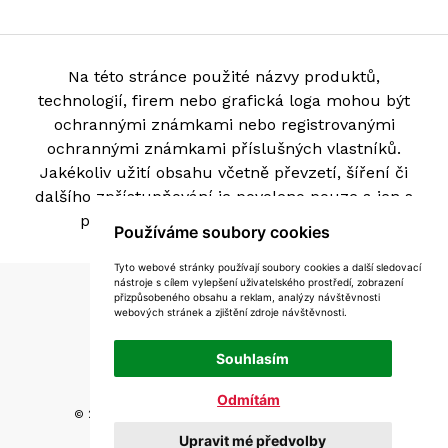
Na této stránce použité názvy produktů,
technologií, firem nebo grafická loga mohou být
ochrannými známkami nebo registrovanými
ochrannými známkami příslušných vlastníků.
Jakékoliv užití obsahu včetně převzetí, šíření či
dalšího zpřístupňování je povoleno pouze a jen s
písemným souhlasem provozovatele.
Používáme soubory cookies
Tyto webové stránky používají soubory cookies a další sledovací
nástroje s cílem vylepšení uživatelského prostředí, zobrazení
Mapa stránek
přizpůsobeného obsahu a reklam, analýzy návštěvnosti
webových stránek a zjištění zdroje návštěvnosti.
Podmínky použití
Souhlasím
Zásady zpracování souborů cookie
Odmítám
© 2026 Petr Škoda s.r.o, všechna práva vyhrazena
Upravit mé předvolby