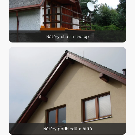
Nátěry chat a chalup
Nátěry podhledů a štítů