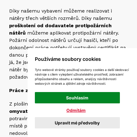
Díky našemu vybavení můžeme realizovat i
nátěry třech větších rozměrů. Díky našemu
proškolení od dodavatele protipožárních
nátěrů
můžeme aplikovat protipožární nátěry.
Požární odolnost nátěrů určují hasiči, kteří po
dokončení práce potřebují vystavěný certifikát na
danou práci a prohlášení od zhotovitele-což jsem
Používáme soubory cookies
já, že jsem na danou práci proškolený. Každý
nátěr by měl mít svojí tloušťku, měl by mít svoje
Tyto webové stránky používají soubory cookies a další sledovací
nástroje s cílem vylepšení uživatelského prostředí, zobrazení
požadované mikrony.
přizpůsobeného obsahu a reklam, analýzy návštěvnosti
webových stránek a zjištění zdroje návštěvnosti.
Práce z pojízdné plošiny
Souhlasím
Z plošiny
realizujeme protiplísňové i
Odmítám
omyvatelné nátěry
, které mají velké využití v
potravinářském průmyslu. Záleží na přístupu a
Upravit mé předvolby
místě pro naší plošinu, pokud nám podmínky
nedovolí práci na plošině, umíme si poradit,