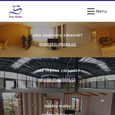
Menu
Jste soukromý zákazník?
malirstvi-skoda.cz
Jste firemní zákazník?
skoda-malirstvi.cz
Nátěry malby
natery-malby.eu