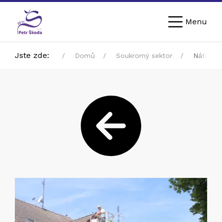
Menu
Jste zde:
Domů
Soukromý sektor
Nátěry p