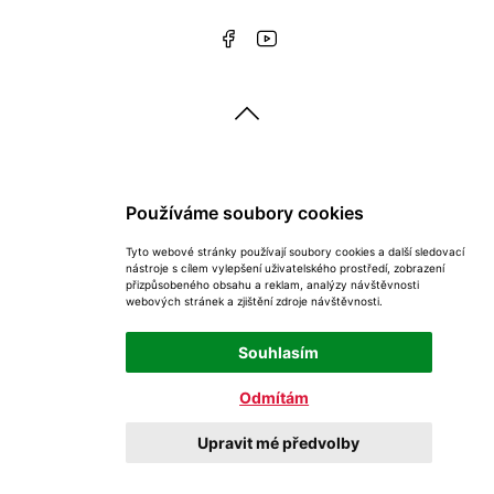
Nabízíme
Používáme soubory cookies
Mytí a čištění plechových obložen ...
Tyto webové stránky používají soubory cookies a další sledovací
Nátěry i nástřiky plechových obložení ..
nástroje s cílem vylepšení uživatelského prostředí, zobrazení
přizpůsobeného obsahu a reklam, analýzy návštěvnosti
Malování a nátěry
webových stránek a zjištění zdroje návštěvnosti.
Malování průmyslových objektů
Souhlasím
Nátěry fasád
Nátěry dřevěných fasád
Odmítám
Mytí fasád
Upravit mé předvolby
Nátěry střech